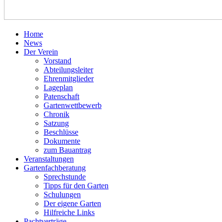
Home
News
Der Verein
Vorstand
Abteilungsleiter
Ehrenmitglieder
Lageplan
Patenschaft
Gartenwettbewerb
Chronik
Satzung
Beschlüsse
Dokumente
zum Bauantrag
Veranstaltungen
Gartenfachberatung
Sprechstunde
Tipps für den Garten
Schulungen
Der eigene Garten
Hilfreiche Links
Pachtverträge