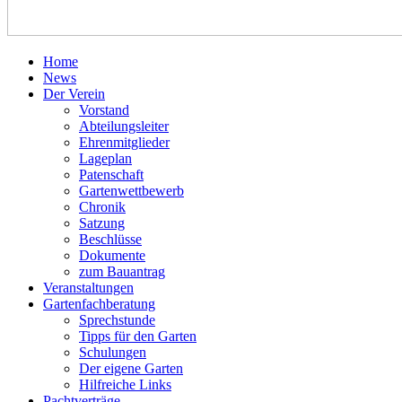
Home
News
Der Verein
Vorstand
Abteilungsleiter
Ehrenmitglieder
Lageplan
Patenschaft
Gartenwettbewerb
Chronik
Satzung
Beschlüsse
Dokumente
zum Bauantrag
Veranstaltungen
Gartenfachberatung
Sprechstunde
Tipps für den Garten
Schulungen
Der eigene Garten
Hilfreiche Links
Pachtverträge