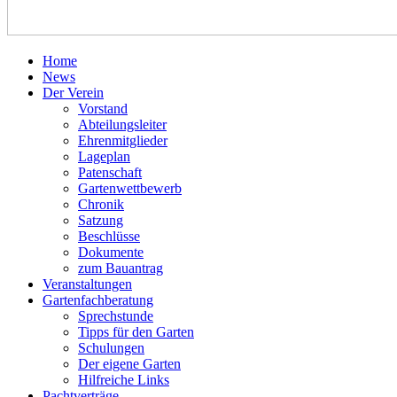
Home
News
Der Verein
Vorstand
Abteilungsleiter
Ehrenmitglieder
Lageplan
Patenschaft
Gartenwettbewerb
Chronik
Satzung
Beschlüsse
Dokumente
zum Bauantrag
Veranstaltungen
Gartenfachberatung
Sprechstunde
Tipps für den Garten
Schulungen
Der eigene Garten
Hilfreiche Links
Pachtverträge