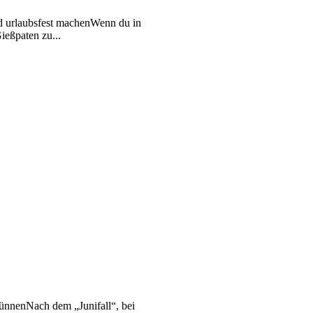
nd urlaubsfest machenWenn du in
ießpaten zu...
ünnenNach dem „Junifall“, bei