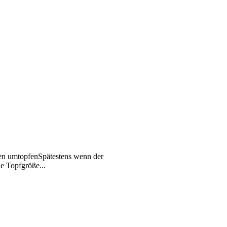
en umtopfenSpätestens wenn der
le Topfgröße...